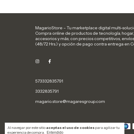
MagarioStore – Tu marketplace digital multi-soluci
Compra online de productos de tecnología, hogar,
accesorios y más; con precios competitivos, envío
(48/72 Hrs.) y opción de pago contra entrega en 
573332835791
3332835791
magario.store@magaresgroup.com
Métodos de pago
Al navegar por este sitio
aceptas el uso de cookies
para agilizar tu
experiencia de compra.
Entendido