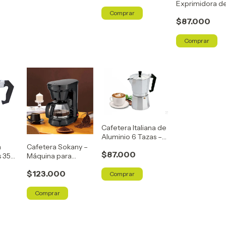
Exprimidora d
2.3L
Cítricos – Extr
$87.000
de Jugos
Cafetera Italiana de
Aluminio 6 Tazas –
Moka para Estufa
a
Cafetera Sokany –
$87.000
s 350
Máquina para
Preparar Café -
$123.000
650 W