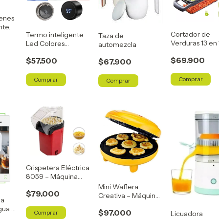
enes
nte.
Cortador de
Termo inteligente
Taza de
Verduras 13 en 
Led Colores
automezcla
Pica y Rebana 
Surtidos
$69.900
$57.500
Segundos
$67.900
Crispetera Eléctrica
8059 – Máquina
para Hacer
Mini Waflera
$79.000
Palomitas
Creativa – Máquina
ca
para Hacer Waffles
gua –
$97.000
Licuadora
pido