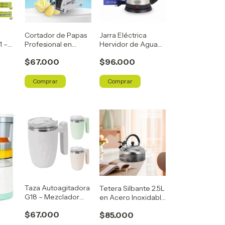
Cortador de Papas
Jarra Eléctrica
1 –
Profesional en
Hervidor de Agua
en
Acero Inoxidable
Scarlett –
$67.000
$96.000
Calentador Rápido
– 1.7 Litros
Taza Autoagitadora
Tetera Silbante 2.5L
G18 – Mezclador
en Acero Inoxidable
Automático -
– Práctica, Elegante
$67.000
$85.000
Capacidad de 380
y Funcional.
ml.