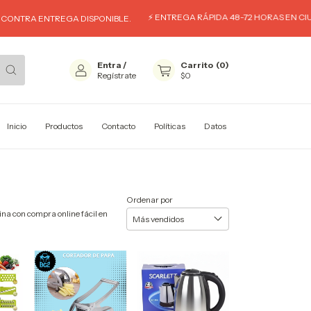
⚡ ENTREGA RÁPIDA 48-72 HORAS EN CIUDA
ONTRA ENTREGA DISPONIBLE.
Entra
/
Carrito
(
0
)
Regístrate
$0
Inicio
Productos
Contacto
Políticas
Datos
Ordenar por
na con compra online fácil en