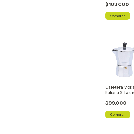
$103.000
para Cocina - 
Cafetera Mok
Italiana 9 Taza
ml – Café Tipo
$99.000
Espresso