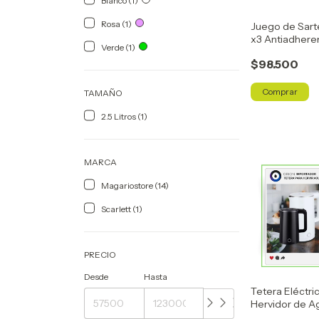
Blanco (1)
Rosa (1)
Juego de Sart
x3 Antiadhere
Verde (1)
$98.500
TAMAÑO
2.5 Litros (1)
MARCA
Magariostore (14)
Scarlett (1)
PRECIO
Desde
Hasta
Tetera Eléctri
Hervidor de A
Calentador Rá