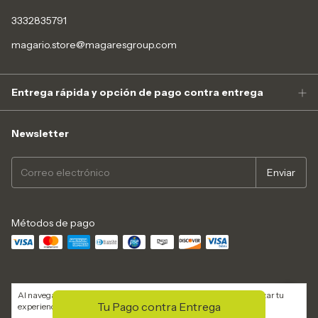
3332835791
magario.store@magaresgroup.com
Entrega rápida y opción de pago contra entrega
Newsletter
Métodos de pago
Al navegar por este sitio
aceptas el uso de cookies
para agilizar tu
Tu Pago contra Entrega
experiencia de compra.
Copyright MagarioStore - 2026. Todos los derechos reservados.
Entendido