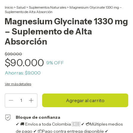
Inicio
>
Salud
>
Suplementos Naturales
>
Magnesium Glycinate 1330 mg –
Suplemento de Alta Absorción
Magnesium Glycinate 1330 mg
– Suplemento de Alta
Absorción
$99.000
$90.000
9
% OFF
Ahorras:
$9.000
Ver más detalles
Bloque de confianza
✔ 🚚 Envíos a toda Colombia 🇨🇴 ✔ 💳Múltiples medios
de pago ✔ 📦Pago contra entrega disponible ✔